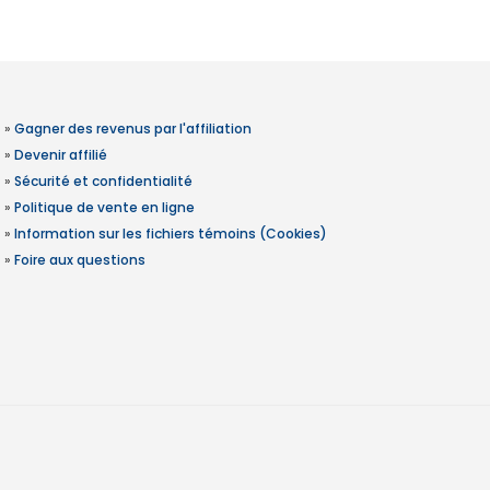
»
Gagner des revenus par l'affiliation
»
Devenir affilié
»
Sécurité et confidentialité
»
Politique de vente en ligne
»
Information sur les fichiers témoins (Cookies)
»
Foire aux questions