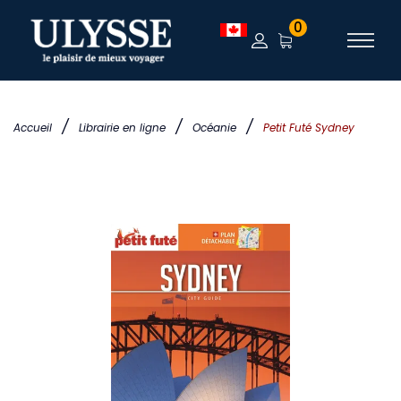
0
/
/
/
Accueil
Librairie en ligne
Océanie
Petit Futé Sydney