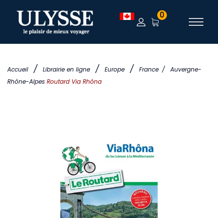
0
/
/
/
Accueil
Librairie en ligne
Europe
France
/
Auvergne-
Rhône-Alpes
Routard Via Rhôna