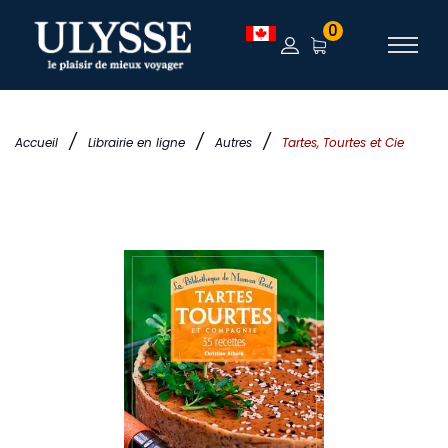
0
/
/
/
Accueil
Librairie en ligne
Autres
Tartes, Tourtes et Cie