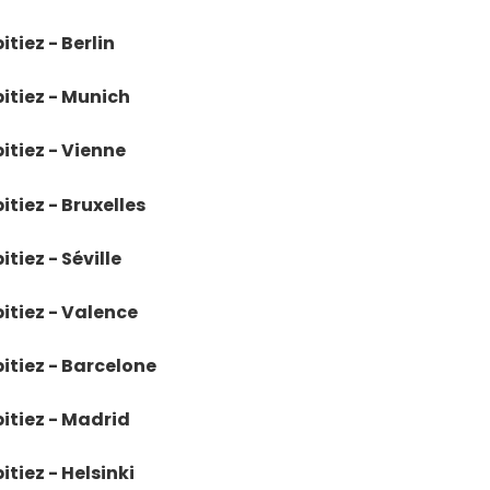
itiez - Berlin
bitiez - Munich
itiez - Vienne
itiez - Bruxelles
tiez - Séville
bitiez - Valence
bitiez - Barcelone
bitiez - Madrid
itiez - Helsinki