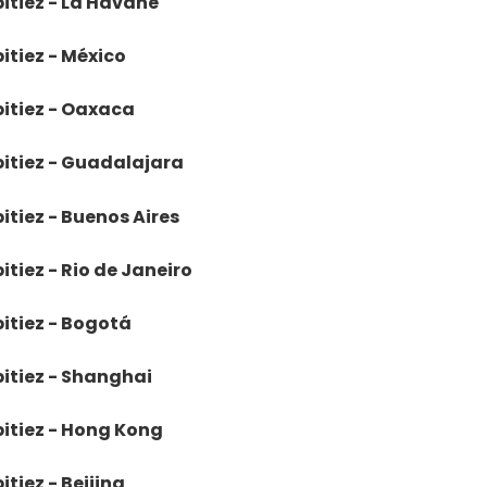
bitiez - La Havane
bitiez - México
bitiez - Oaxaca
bitiez - Guadalajara
itiez - Buenos Aires
itiez - Rio de Janeiro
bitiez - Bogotá
bitiez - Shanghai
bitiez - Hong Kong
itiez - Beijing