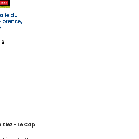
alie du
Florence,
e
 $
itiez - Le Cap