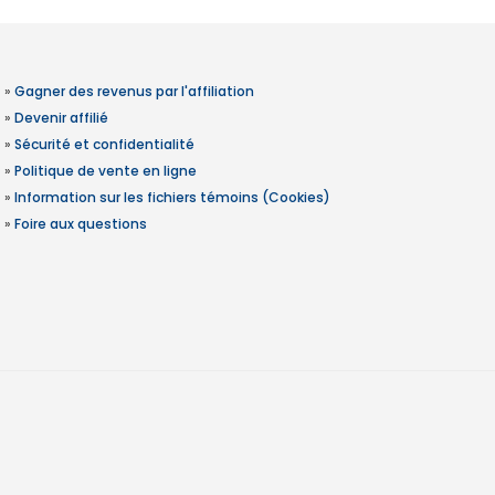
»
Gagner des revenus par l'affiliation
»
Devenir affilié
»
Sécurité et confidentialité
»
Politique de vente en ligne
»
Information sur les fichiers témoins (Cookies)
»
Foire aux questions