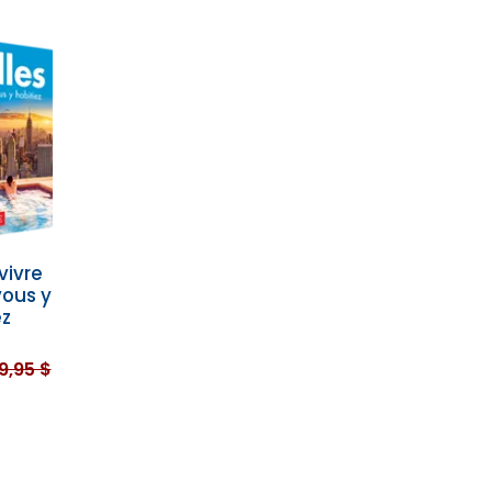
 vivre
ous y
ez
9,95 $