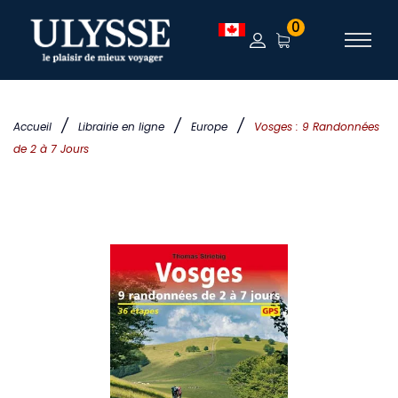
0
/
/
/
Accueil
Librairie en ligne
Europe
Vosges : 9 Randonnées
de 2 à 7 Jours