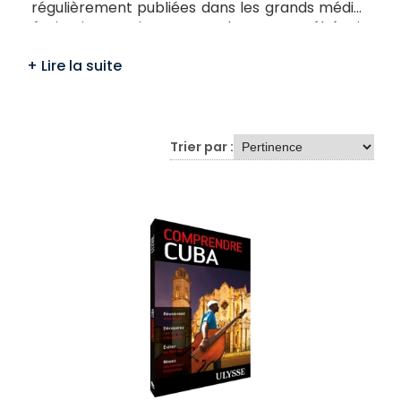
régulièrement publiées dans les grands médias
écrits internationaux. Les lecteurs québécois,
français, belges ou suisses d’Hector Lemieux
lisent régulièrement ses aventures en France
dans Le Figaro, Le Télégramme, Challenges,
L’Alsace, mais aussi en Belgique dans Le Soir et
en Suisse dans Le Temps. Hector Lemieux a
effectué de très nombreux séjours à Cuba et
Trier par :
s'est attardé à y découvrir ce que les touristes
et visiteurs de passage ne voient généralement
pas.