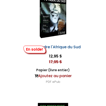
Sud, du continent africain, du racisme et de la
justice sociale dans le monde. Elle est mariée à
Jay Naidoo, ministre au cabinet de Nelson
Mandela, et considère ses trois enfants comme
ses plus grands chefs-d’oeuvre.
Comprendre l'Afrique du Sud
En solde!
12,95 $
17,95 $
Papier (livre entier)
Ajoutez au panier
PDF
ePub