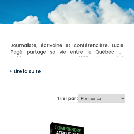
Journaliste, écrivaine et conférencière, Lucie
Pagé partage sa vie entre le Québec et
l’Afrique du Sud depuis 1990. Elle a été
correspondante pour Radio-Canada et pigiste
pour une variété de médias québécois durant
toute l’ère Mandela (1990-1999) ainsi que dans
les années 2000. Elle a réalisé et produit
plusieurs documentaires, notamment sur les
chants de libération d’Afrique du Sud et la
Trier par :
violence faite aux femmes. Elle a été directrice
du département de radio-télé diffusion à
l’Institut pour l’avancement du journalisme à
Johannesburg. Elle a publié quatre ouvrages,
des récits et des romans traitant de l’Afrique du