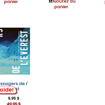
Ajoutez au
panier
panier
ssagers de l'
Everest
olde!
9,95 $
49,95 $