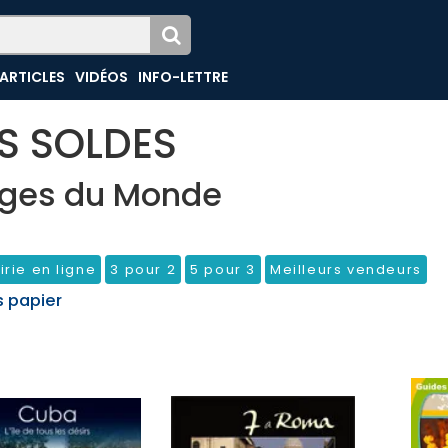
ARTICLES
VIDÉOS
INFO-LETTRE
ES SOLDES
ges du Monde
irie en ligne
3 pour 2
5 pour 3
Meilleurs vendeurs
s papier