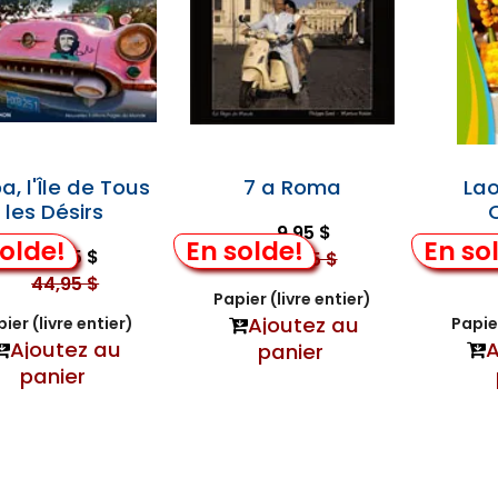
, l'Île de Tous
7 a Roma
Lao
les Désirs
9,95 $
olde!
En solde!
En so
34,95 $
44,95 $
44,95 $
Papier (livre entier)
Ajoutez au
ier (livre entier)
Papier
Ajoutez au
A
panier
panier