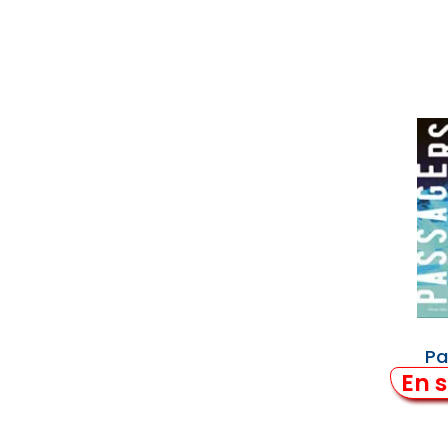
Pa
En s