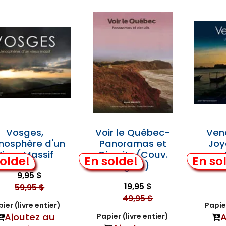
Vosges,
Voir le Québec-
Ven
mosphère d'un
Panoramas et
Joy
Vieux Massif
Circuits (Couv.
olde!
En solde!
En so
Rigide)
9,95 $
19,95 $
59,95 $
49,95 $
ier (livre entier)
Papier
Ajoutez au
A
Papier (livre entier)