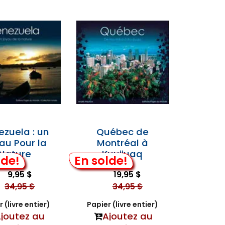
ezuela : un
Québec de
au Pour la
Montréal à
Nature
Kuujjuaq
lde!
En solde!
9,95 $
19,95 $
34,95 $
34,95 $
 (livre entier)
Papier (livre entier)
joutez au
Ajoutez au