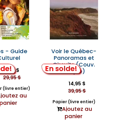
s - Guide
Voir le Québec-
Culturel
Panoramas et
Circuits (Couv.
lde!
En solde!
9,95 $
Souple)
29,95 $
14,95 $
 (livre entier)
39,95 $
joutez au
Papier (livre entier)
panier
Ajoutez au
panier