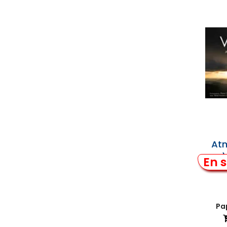
At
En s
Pap