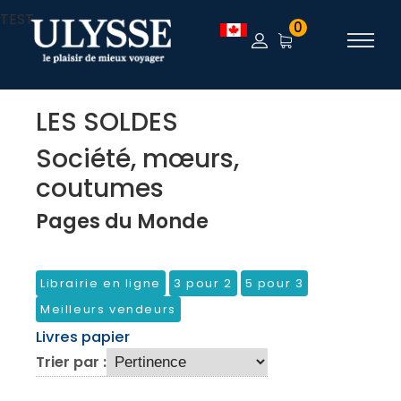
TEST
0
LES SOLDES
Société, mœurs,
coutumes
Pages du Monde
Librairie en ligne
3 pour 2
5 pour 3
Meilleurs vendeurs
Livres papier
Trier par :