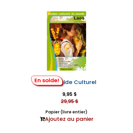
En solde!
Laos - Guide Culturel
9,95 $
29,95 $
Papier (livre entier)
Ajoutez au panier