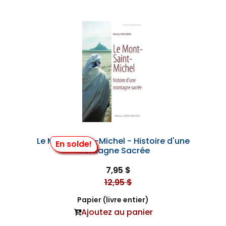
Le Mont-Saint-Michel - Histoire d'une
En solde!
Montagne Sacrée
7,95 $
12,95 $
Papier (livre entier)
Ajoutez au panier