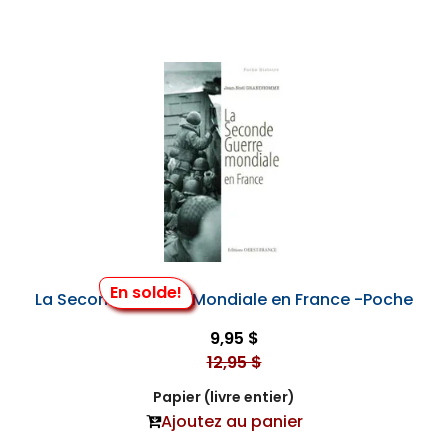
En solde!
La Seconde Guerre Mondiale en France -Poche
9,95 $
12,95 $
Papier (livre entier)
Ajoutez au panier