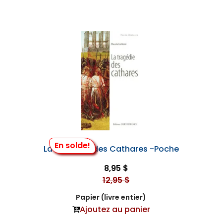
En solde!
La Tragédie des Cathares -Poche
8,95 $
12,95 $
Papier (livre entier)
Ajoutez au panier