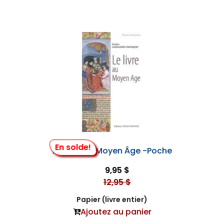
En solde!
Le Livre au Moyen Âge -Poche
9,95 $
12,95 $
Papier (livre entier)
Ajoutez au panier