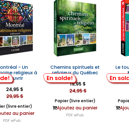
ontréal - Un
Chemins spirituels et
Le to
moine religieux à
religieux du Québec
lde!
En solde!
En sol
découvrir
19,95 $
24,95 $
24,95 $
29,95 $
Papier (livre entier)
Papie
er (livre entier)
Ajoutez au panier
Ajo
outez au panier
PDF
ePub
PDF
ePub