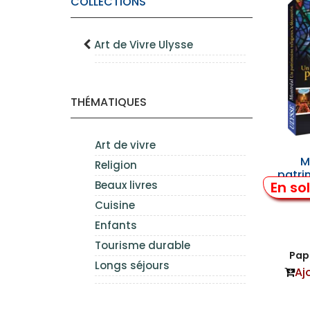
COLLECTIONS
Art de Vivre Ulysse
THÉMATIQUES
Art de vivre
M
Religion
patri
En so
Beaux livres
Cuisine
Enfants
Tourisme durable
Papi
Longs séjours
Aj