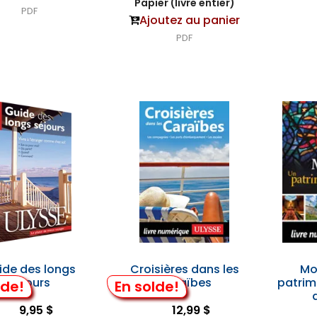
Papier (livre entier)
PDF
Ajoutez au panier
PDF
ide des longs
Croisières dans les
Mo
séjours
Caraïbes
patrimo
lde!
En solde!
9,95 $
12,99 $