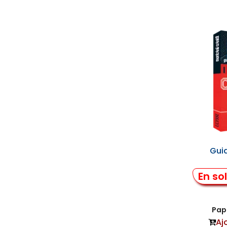
Gui
En so
Papi
Aj