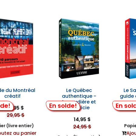
de du Montréal
Le Québec
Le Sa
créatif
authentique -
guide
Lanaudière et
lde!
En solde!
En sol
Mauricie
19,95 $
29,95 $
14,95 $
er (livre entier)
Papie
24,95 $
outez au panier
Ajo