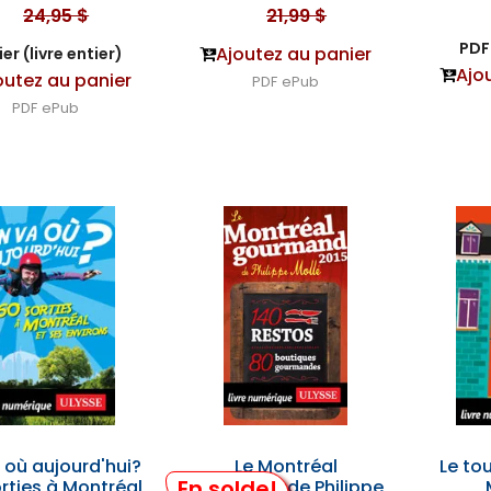
24,95 $
21,99 $
PDF 
Ajoutez au panier
er (livre entier)
Ajo
outez au panier
PDF
ePub
PDF
ePub
 où aujourd'hui?
Le Montréal
Le to
En solde!
orties à Montréal
gourmand de Philippe