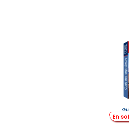
Gu
En so