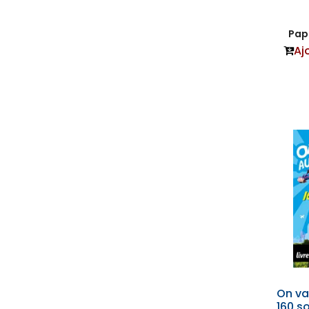
Papi
Aj
On va
160 s