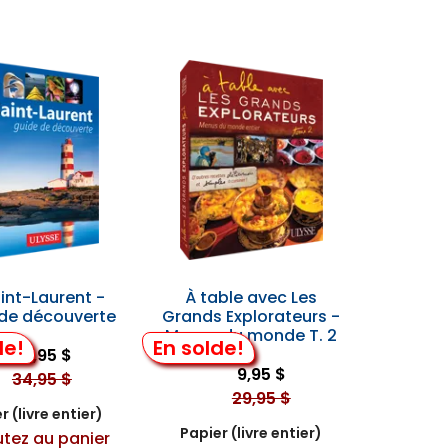
int-Laurent -
À table avec Les
 de découverte
Grands Explorateurs -
Menus du monde T. 2
de!
En solde!
24,95 $
9,95 $
34,95 $
29,95 $
r (livre entier)
Papier (livre entier)
utez au panier