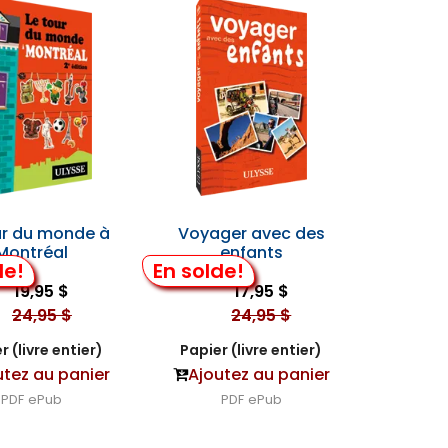
ur du monde à
Voyager avec des
Montréal
enfants
de!
En solde!
19,95 $
17,95 $
24,95 $
24,95 $
r (livre entier)
Papier (livre entier)
utez au panier
Ajoutez au panier
PDF
ePub
PDF
ePub