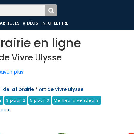
ARTICLES
VIDÉOS
INFO-LETTRE
brairie en ligne
 de Vivre Ulysse
avoir plus
 de la librairie
/
Art de Vivre Ulysse
s
3 pour 2
5 pour 3
Meilleurs vendeurs
papier