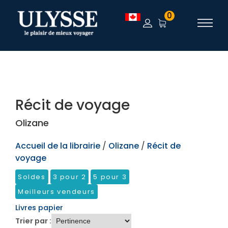
TEST
0
Récit de voyage
Olizane
Accueil de la librairie
/
Olizane
/
Récit de
voyage
Soldes
3 pour 2
5 pour 3
Meilleurs vendeurs
Livres papier
Trier par :