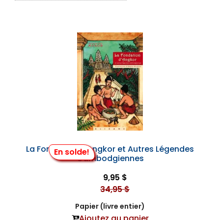
La Fondation d'Angkor et Autres Légendes
En solde!
Cambodgiennes
9,95 $
34,95 $
Papier (livre entier)
Ajoutez au panier