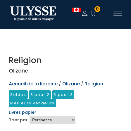
TEST
0
Religion
Olizane
Accueil de la librairie
/
Olizane
/
Religion
Soldes
3 pour 2
5 pour 3
Meilleurs vendeurs
Livres papier
Trier par :