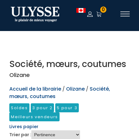
TEST
0
Société, mœurs, coutumes
Olizane
Accueil de la librairie
/
Olizane
/
Société,
mœurs, coutumes
Soldes
3 pour 2
5 pour 3
Meilleurs vendeurs
Livres papier
Trier par :