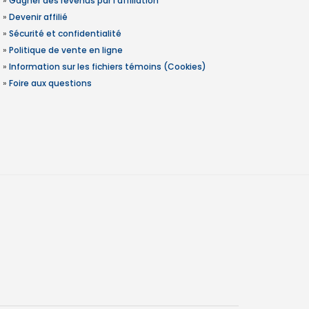
»
Gagner des revenus par l'affiliation
»
Devenir affilié
»
Sécurité et confidentialité
»
Politique de vente en ligne
»
Information sur les fichiers témoins (Cookies)
»
Foire aux questions