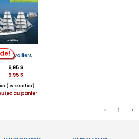
lde!
ands Voiliers
6,95 $
9,95 $
er (livre entier)
outez au panier
1