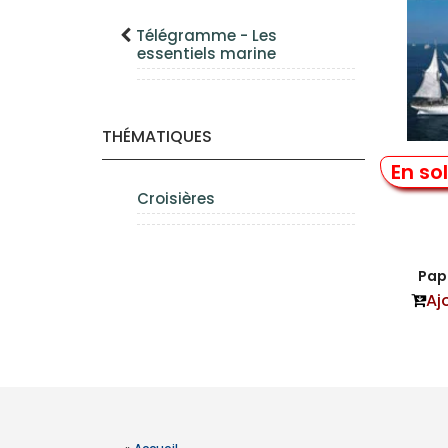
Télégramme - Les
essentiels marine
THÉMATIQUES
En so
Gr
Croisières
Papi
Aj