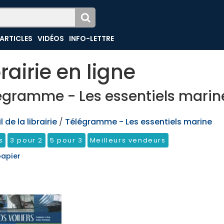
ARTICLES
VIDÉOS
INFO-LETTRE
brairie en ligne
égramme - Les essentiels marin
 de la librairie
/
Télégramme - Les essentiels marine
s
3 pour 2
5 pour 3
Meilleurs vendeurs
papier