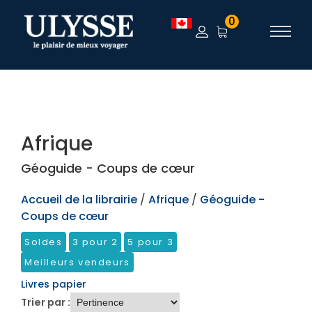
TEST
0
Afrique
Géoguide - Coups de cœur
Accueil de la librairie
/
Afrique
/
Géoguide -
Coups de cœur
Soldes
3 pour 2
5 pour 3
Meilleurs vendeurs
Livres papier
Trier par :