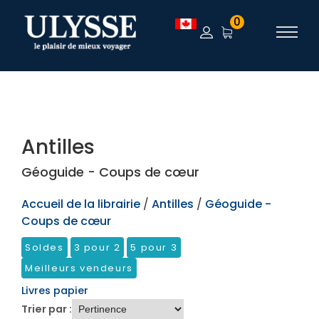
TEST
0
Antilles
Géoguide - Coups de cœur
Accueil de la librairie
/
Antilles
/
Géoguide -
Coups de cœur
Soldes
3 pour 2
5 pour 3
Meilleurs vendeurs
Livres papier
Trier par :