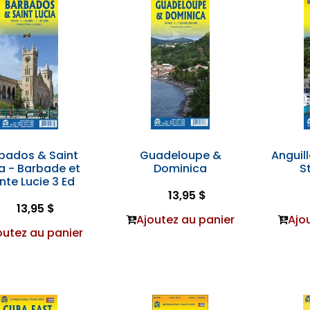
bados & Saint
Guadeloupe &
Anguill
a - Barbade et
Dominica
S
nte Lucie 3 Ed
13,95 $
13,95 $
Ajoutez au panier
Ajo
outez au panier