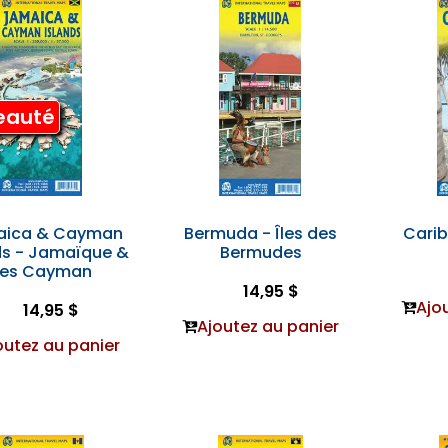
eauté
aica & Cayman
Bermuda - Îles des
Cari
ds - Jamaïque &
Bermudes
les Cayman
14,95 $
Ajo
14,95 $
Ajoutez au panier
outez au panier