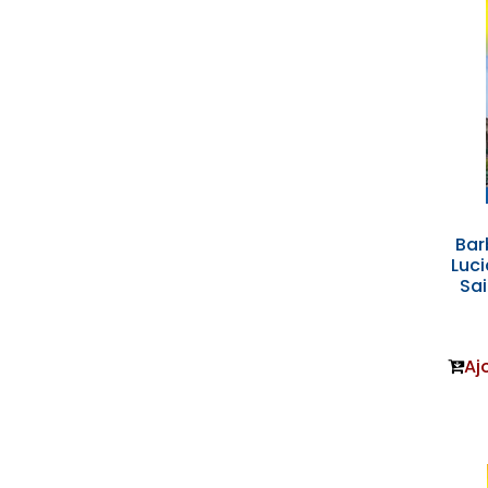
Bar
Luci
Sai
Aj