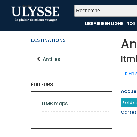
TEST
LIBRAIRIE EN LIGNE
NOS 
An
DESTINATIONS
Itm
Antilles
En s
ÉDITEURS
Accueil
Solde
ITMB maps
Cartes