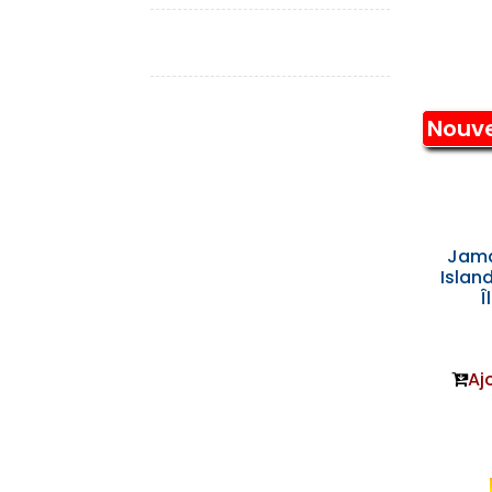
Nouv
Jam
Islan
Î
Aj