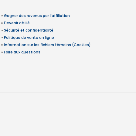
»
Gagner des revenus par l'affiliation
»
Devenir affilié
»
Sécurité et confidentialité
»
Politique de vente en ligne
»
Information sur les fichiers témoins (Cookies)
»
Foire aux questions