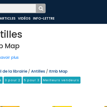
ARTICLES
VIDÉOS
INFO-LETTRE
tilles
b Map
avoir plus
 de la librairie
/
Antilles
/
Itmb Map
s
3 pour 2
5 pour 3
Meilleurs vendeurs