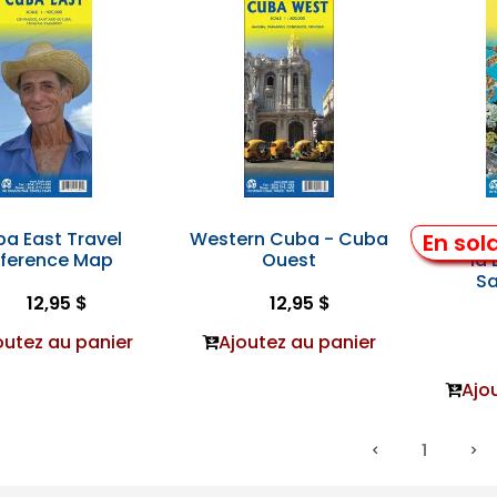
a East Travel
Western Cuba - Cuba
Domini
En sol
ference Map
Ouest
– la
Sa
12,95 $
12,95 $
outez au panier
Ajoutez au panier
Ajo
1