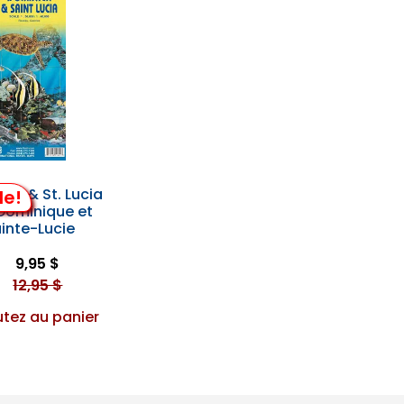
ca & St. Lucia
de!
 Dominique et
inte-Lucie
9,95 $
12,95 $
utez au panier