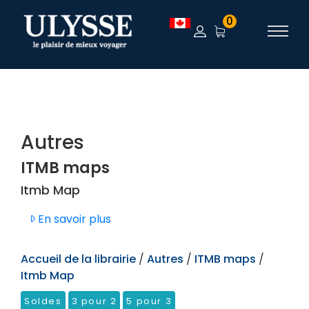
TEST
0
Autres
ITMB maps
Itmb Map
En savoir plus
Accueil de la librairie
/
Autres
/
ITMB maps
/
Itmb Map
Soldes
3 pour 2
5 pour 3