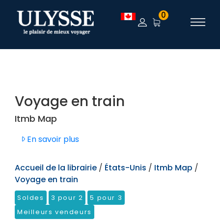
TEST
0
Voyage en train
Itmb Map
En savoir plus
Accueil de la librairie
/
États-Unis
/
Itmb Map
/
Voyage en train
Soldes
3 pour 2
5 pour 3
Meilleurs vendeurs