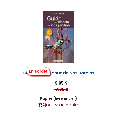
En solde!
Guide des Oiseaux de Nos Jardins
9,95 $
17,95 $
Papier (livre entier)
Ajoutez au panier