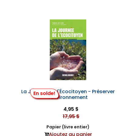
La Journée de l'Écocitoyen - Préserver
En solde!
l'Environnement
4,95 $
17,95 $
Papier (livre entier)
Ajoutez au panier