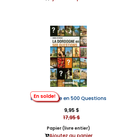
En solde!
La Dordogne en 500 Questions
9,95 $
17,95 $
Papier (livre entier)
Ajoutez au panier