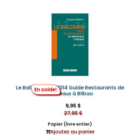
Le Ballarin 2013-2014 Guide Restaurants de
En solde!
Bordeaux à Bilbao
9,95 $
27,95 $
Papier (livre entier)
Ajoutez au panier