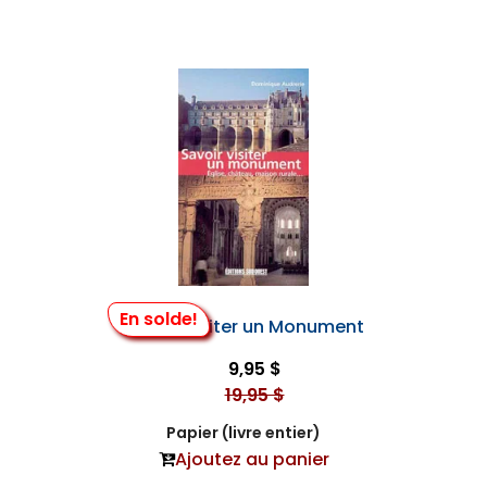
En solde!
Savoir Visiter un Monument
9,95 $
19,95 $
Papier (livre entier)
Ajoutez au panier