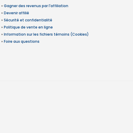
»
Gagner des revenus par l'affiliation
»
Devenir affilié
»
Sécurité et confidentialité
»
Politique de vente en ligne
»
Information sur les fichiers témoins (Cookies)
»
Foire aux questions