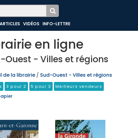
ARTICLES
VIDÉOS
INFO-LETTRE
brairie en ligne
-Ouest - Villes et régions
 de la librairie
/
Sud-Ouest - Villes et régions
s
3 pour 2
5 pour 3
Meilleurs vendeurs
papier