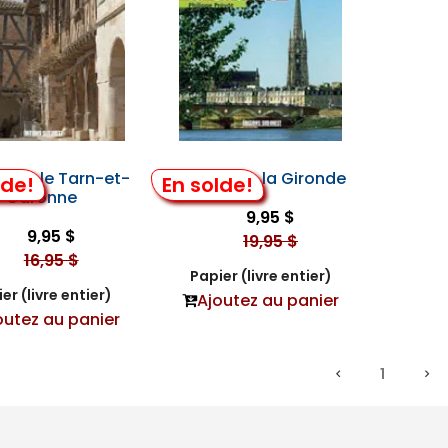
ître le Tarn-et-
Connaître la Gironde
lde!
En solde!
Garonne
9,95 $
9,95 $
19,95 $
16,95 $
Papier (livre entier)
er (livre entier)
Ajoutez au panier
outez au panier
1