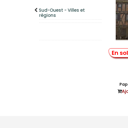
Sud-Ouest - Villes et
régions
Conna
En so
Papi
Aj