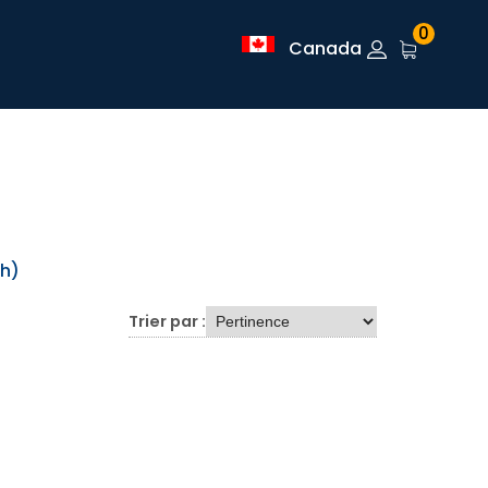
0
Canada
sh)
Trier par :