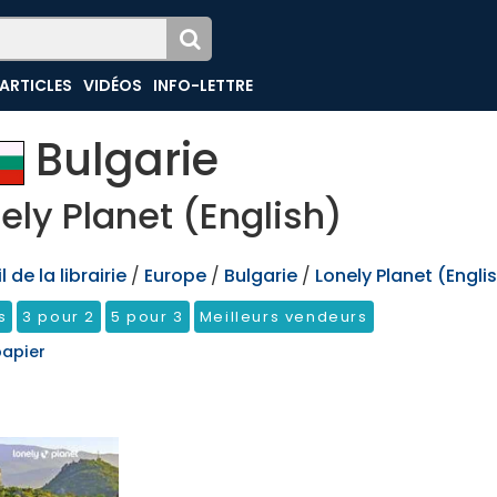
ARTICLES
VIDÉOS
INFO-LETTRE
Bulgarie
ely Planet (English)
 de la librairie
/
Europe
/
Bulgarie
/
Lonely Planet (Engli
s
3 pour 2
5 pour 3
Meilleurs vendeurs
papier