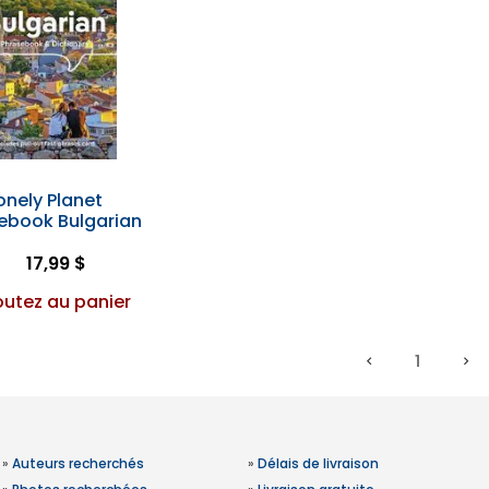
onely Planet
ebook Bulgarian
17,99 $
outez au panier
1
»
Auteurs recherchés
»
Délais de livraison