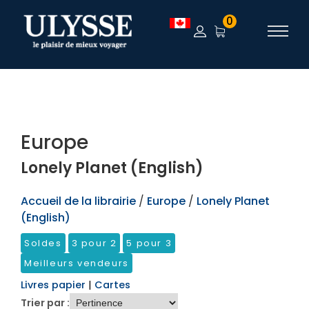
TEST
0
Europe
Lonely Planet (English)
Accueil de la librairie
/
Europe
/
Lonely Planet
(English)
Soldes
3 pour 2
5 pour 3
Meilleurs vendeurs
Livres papier
|
Cartes
Trier par :