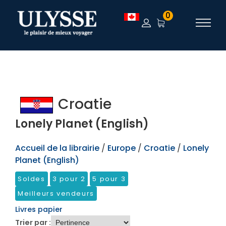
TEST
0
Croatie
Lonely Planet (English)
Accueil de la librairie
/
Europe
/
Croatie
/
Lonely
Planet (English)
Soldes
3 pour 2
5 pour 3
Meilleurs vendeurs
Livres papier
Trier par :