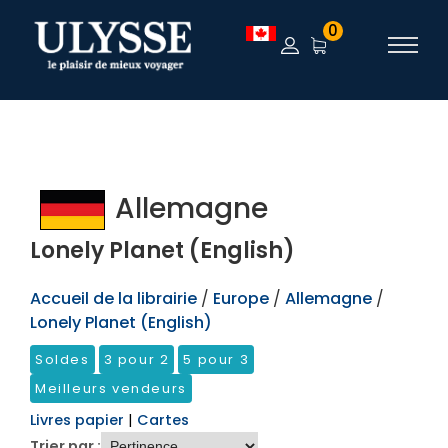
TEST
0
Allemagne
Lonely Planet (English)
Accueil de la librairie
/
Europe
/
Allemagne
/
Lonely Planet (English)
Soldes
3 pour 2
5 pour 3
Meilleurs vendeurs
Livres papier
|
Cartes
Trier par :