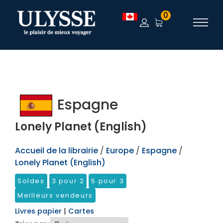
TEST
0
Espagne
Lonely Planet (English)
Accueil de la librairie
/
Europe
/
Espagne
/
Lonely Planet (English)
Soldes
3 pour 2
5 pour 3
Meilleurs vendeurs
Livres papier
|
Cartes