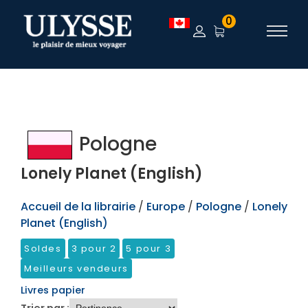
TEST
0
Pologne
Lonely Planet (English)
Accueil de la librairie
/
Europe
/
Pologne
/
Lonely
Planet (English)
Soldes
3 pour 2
5 pour 3
Meilleurs vendeurs
Livres papier
Trier par :