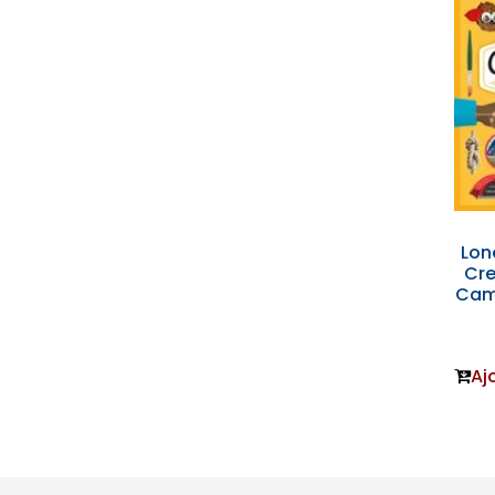
Lon
Cre
Camp
Aj