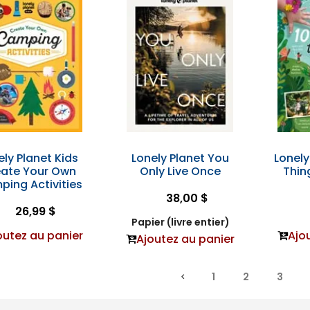
ely Planet Kids
Lonely Planet You
Lonely
ate Your Own
Only Live Once
Thin
ing Activities
38,00 $
26,99 $
Papier (livre entier)
outez au panier
Ajo
Ajoutez au panier
1
2
3