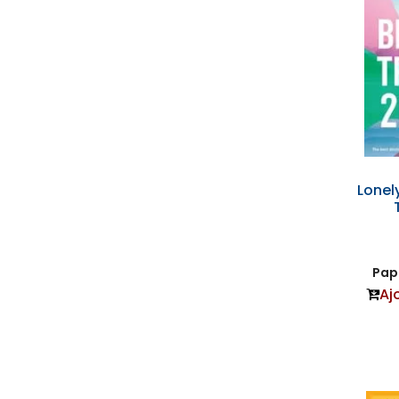
Lonely
Papi
Aj