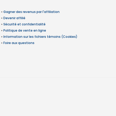
»
Gagner des revenus par l'affiliation
»
Devenir affilié
»
Sécurité et confidentialité
»
Politique de vente en ligne
»
Information sur les fichiers témoins (Cookies)
»
Foire aux questions