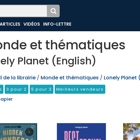
ARTICLES
VIDÉOS
INFO-LETTRE
nde et thématiques
ely Planet (English)
 de la librairie
/
Monde et thématiques
/
Lonely Planet 
s
3 pour 2
5 pour 3
Meilleurs vendeurs
papier