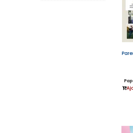
Pare
Papi
Aj