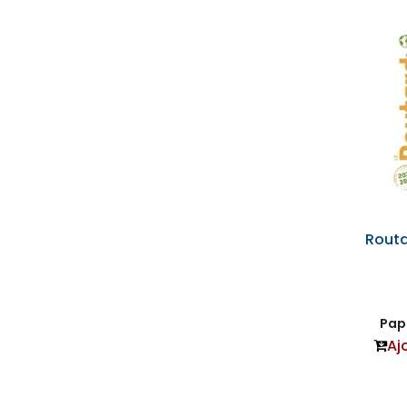
Rout
Papi
Aj