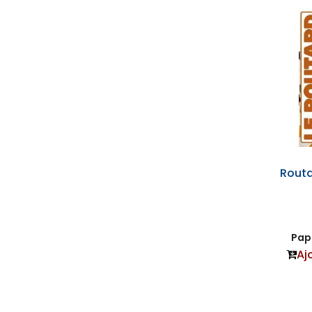
Routa
Papi
Aj