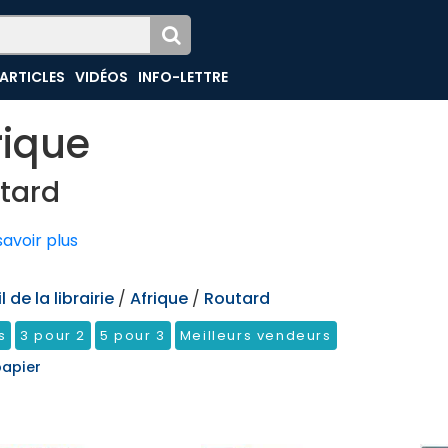
ARTICLES
VIDÉOS
INFO-LETTRE
rique
tard
avoir plus
 de la librairie
/
Afrique
/
Routard
s
3 pour 2
5 pour 3
Meilleurs vendeurs
papier