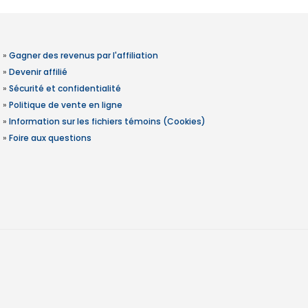
»
Gagner des revenus par l'affiliation
»
Devenir affilié
»
Sécurité et confidentialité
»
Politique de vente en ligne
»
Information sur les fichiers témoins (Cookies)
»
Foire aux questions