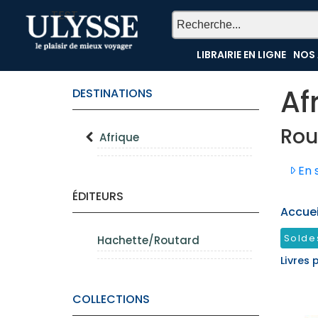
TEST
LIBRAIRIE EN LIGNE
NOS 
Af
DESTINATIONS
Rou
Afrique
En s
ÉDITEURS
Accueil
Solde
Hachette/Routard
Livres 
COLLECTIONS