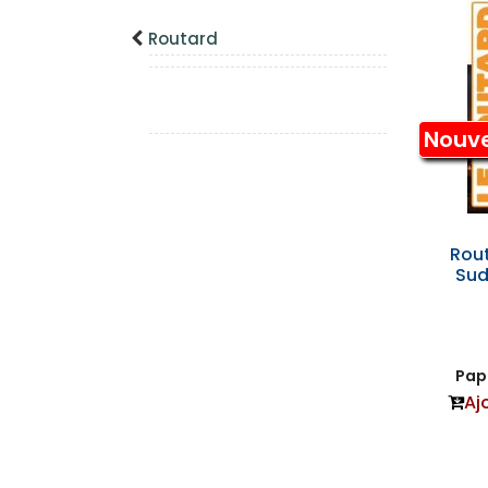
Routard
Nouv
Rout
Sud
Papi
Aj