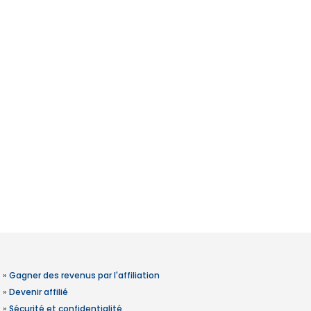
»
Gagner des revenus par l'affiliation
»
Devenir affilié
»
Sécurité et confidentialité