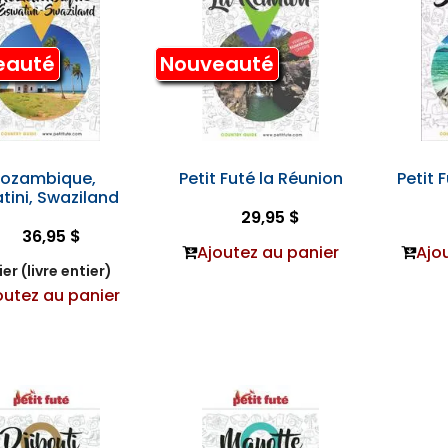
eauté
Nouveauté
ozambique,
Petit Futé la Réunion
Petit 
tini, Swaziland
29,95 $
36,95 $
Ajoutez au panier
Ajo
er (livre entier)
outez au panier