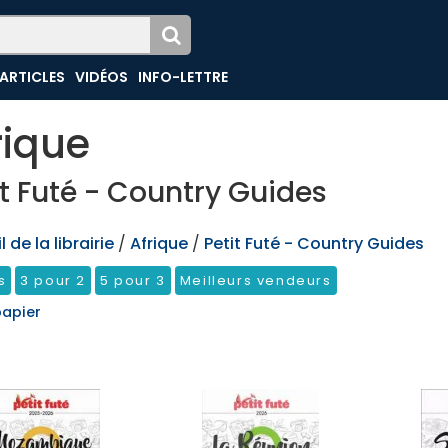
ARTICLES
VIDÉOS
INFO-LETTRE
rique
it Futé - Country Guides
 de la librairie
/
Afrique
/
Petit Futé - Country Guides
s
3 pour 2
5 pour 3
Meilleurs vendeurs
papier