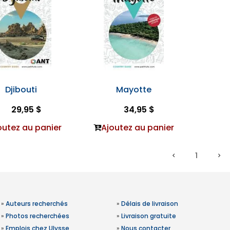
Djibouti
Mayotte
29,95 $
34,95 $
outez au panier
Ajoutez au panier
1
»
Auteurs recherchés
»
Délais de livraison
»
Photos recherchées
»
Livraison gratuite
»
Emplois chez Ulysse
»
Nous contacter