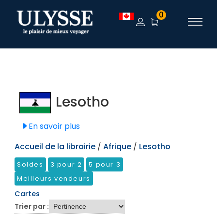
TEST
0
Lesotho
En savoir plus
Accueil de la librairie
/
Afrique
/
Lesotho
Soldes
3 pour 2
5 pour 3
Meilleurs vendeurs
Cartes
Trier par :