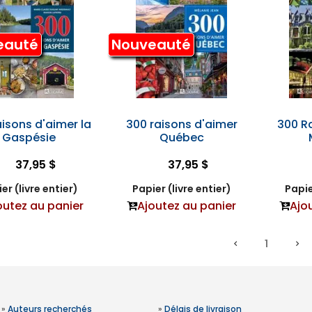
eauté
Nouveauté
aisons d'aimer la
300 raisons d'aimer
300 R
Gaspésie
Québec
37,95 $
37,95 $
er (livre entier)
Papier (livre entier)
Papie
outez au panier
Ajoutez au panier
Ajo
1
»
Auteurs recherchés
»
Délais de livraison