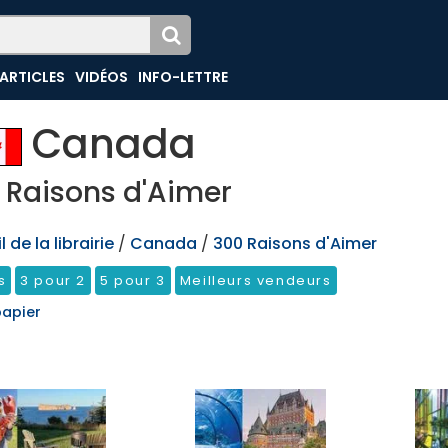
ARTICLES
VIDÉOS
INFO-LETTRE
Canada
 Raisons d'Aimer
 de la librairie
/
Canada
/
300 Raisons d'Aimer
s
3 pour 2
5 pour 3
Meilleurs vendeurs
papier