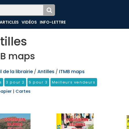
ARTICLES
VIDÉOS
INFO-LETTRE
tilles
MB maps
 de la librairie
/
Antilles
/
ITMB maps
s
3 pour 2
5 pour 3
Meilleurs vendeurs
papier
|
Cartes