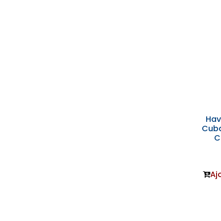
Hav
Cuba
C
Aj