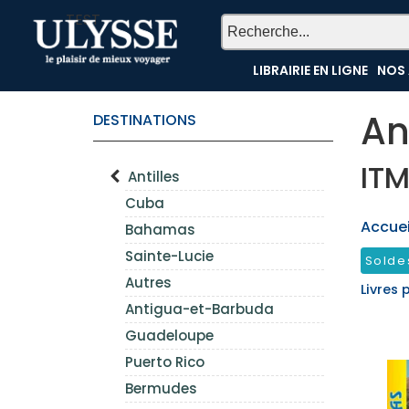
TEST
LIBRAIRIE EN LIGNE
NOS 
An
DESTINATIONS
IT
Antilles
Cuba
Accueil
Bahamas
Sainte-Lucie
Solde
Autres
Livres 
Antigua-et-Barbuda
Guadeloupe
Puerto Rico
Bermudes