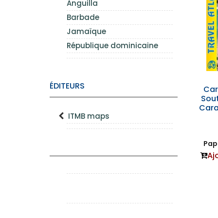
Anguilla
Barbade
Jamaïque
République dominicaine
ÉDITEURS
Car
Sout
Cara
ITMB maps
Papi
Aj