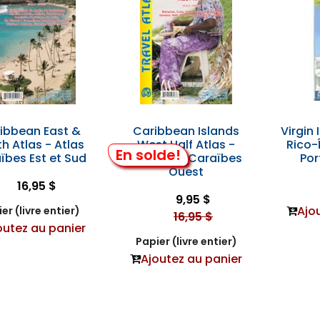
ibbean East &
Caribbean Islands
Virgin
h Atlas - Atlas
West Half Atlas -
Rico-
En solde!
ïbes Est et Sud
Atlas des Caraïbes
Por
Ouest
16,95 $
9,95 $
Ajo
er (livre entier)
16,95 $
outez au panier
Papier (livre entier)
Ajoutez au panier