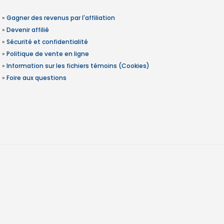
»
Gagner des revenus par l'affiliation
»
Devenir affilié
»
Sécurité et confidentialité
»
Politique de vente en ligne
»
Information sur les fichiers témoins (Cookies)
»
Foire aux questions