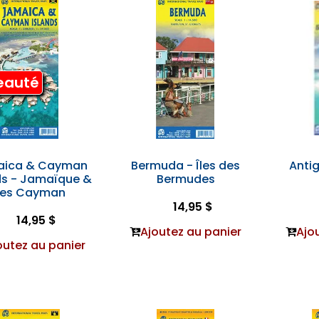
eauté
aica & Cayman
Bermuda - Îles des
Antig
ds - Jamaïque &
Bermudes
les Cayman
14,95 $
14,95 $
Ajoutez au panier
Ajo
outez au panier