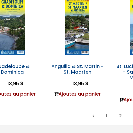
uadeloupe &
Anguilla & St. Martin -
St. Lu
Dominica
St. Maarten
- Sa
M
13,95 $
13,95 $
outez au panier
Ajoutez au panier
Ajo
1
2