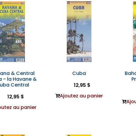
ana & Central
Cuba
Baha
 - la Havane &
P
uba Central
12,95 $
Ajoutez au panier
12,95 $
Ajo
outez au panier