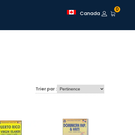
0
Canada
Trier par :