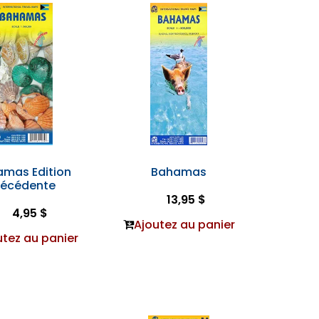
mas Edition
Bahamas
récédente
13,95 $
4,95 $
Ajoutez au panier
utez au panier