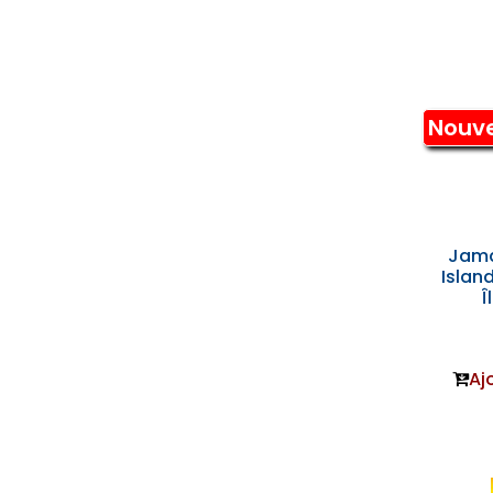
Nouv
Jam
Islan
Î
Aj