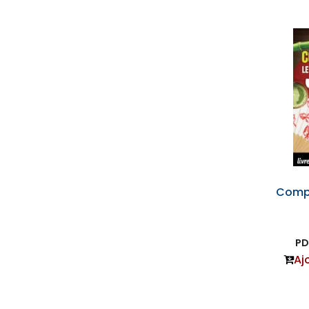
Compr
PD
Aj