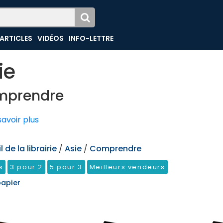
ARTICLES
VIDÉOS
INFO-LETTRE
ie
mprendre
avoir plus
 de la librairie
/
Asie
/
Comprendre
s
3 pour 2
5 pour 3
Meilleurs vendeurs
papier