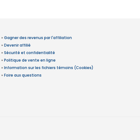
»
Gagner des revenus par l'affiliation
»
Devenir affilié
»
Sécurité et confidentialité
»
Politique de vente en ligne
»
Information sur les fichiers témoins (Cookies)
»
Foire aux questions