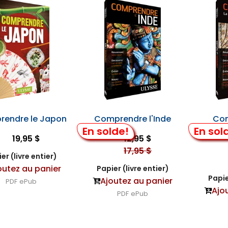
endre le Japon
Comprendre l'Inde
Com
En solde!
En sol
19,95 $
12,95 $
17,95 $
er (livre entier)
outez au panier
Papier (livre entier)
Papie
Ajoutez au panier
PDF
ePub
Ajo
PDF
ePub