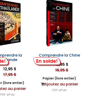
prendre la
Comprendre la Chine
Thaïlande
de!
En solde!
12,95 $
12,95 $
16,95 $
17,95 $
Papier (livre entier)
r (livre entier)
Ajoutez au panier
utez au panier
PDF
ePub
PDF
ePub