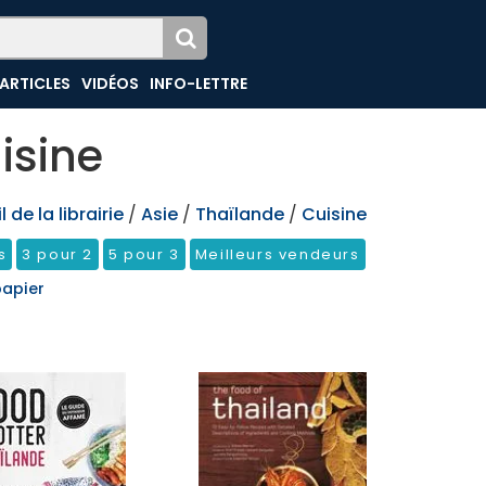
ARTICLES
VIDÉOS
INFO-LETTRE
isine
 de la librairie
/
Asie
/
Thaïlande
/
Cuisine
s
3 pour 2
5 pour 3
Meilleurs vendeurs
papier