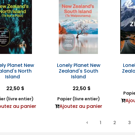
ely Planet New
Lonely Planet New
Lone
aland's North
Zealand's South
Zeala
Island
Island
22,50 $
22,50 $
Papie
er (livre entier)
Papier (livre entier)
Ajo
outez au panier
Ajoutez au panier
1
2
3