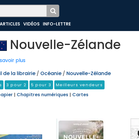
ARTICLES
VIDÉOS
INFO-LETTRE
Nouvelle-Zélande
savoir plus
 de la librairie
/
Océanie
/
Nouvelle-Zélande
s
3 pour 2
5 pour 3
Meilleurs vendeurs
papier
|
Chapitres numériques
|
Cartes