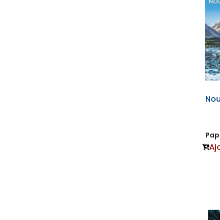
Nou
Papi
Aj