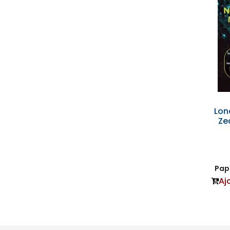
Lon
Ze
Papi
Aj