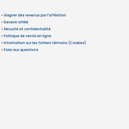
»
Gagner des revenus par l'affiliation
»
Devenir affilié
»
Sécurité et confidentialité
»
Politique de vente en ligne
»
Information sur les fichiers témoins (Cookies)
»
Foire aux questions