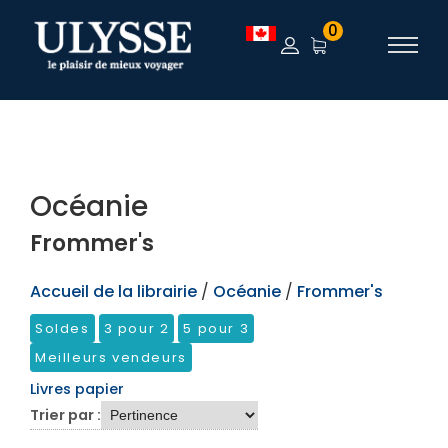
TEST
0
Océanie
Frommer's
Accueil de la librairie
/
Océanie
/
Frommer's
Soldes
3 pour 2
5 pour 3
Meilleurs vendeurs
Livres papier
Trier par :