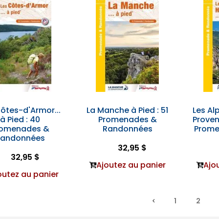
ôtes-d'Armor...
La Manche à Pied : 51
Les A
à Pied : 40
Promenades &
Provenc
romenades &
Randonnées
Prome
Randonnées
32,95 $
32,95 $
Ajoutez au panier
Ajo
outez au panier
1
2