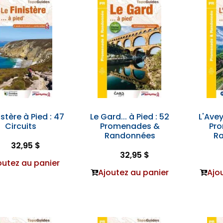
istère à Pied : 47
Le Gard... à Pied : 52
L'Avey
Circuits
Promenades &
Pr
Randonnées
R
32,95 $
32,95 $
outez au panier
Ajoutez au panier
Ajo