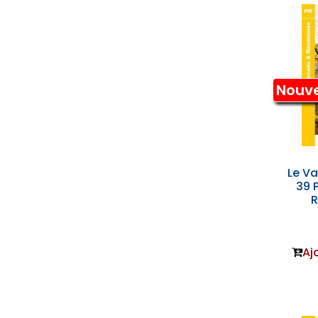
Nouv
Le Va
39 
Aj