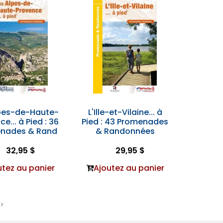
lpes-de-Haute-
L'Ille-et-Vilaine... à
e... à Pied : 36
Pied : 43 Promenades
nades & Rand
& Randonnées
32,95 $
29,95 $
utez au panier
Ajoutez au panier