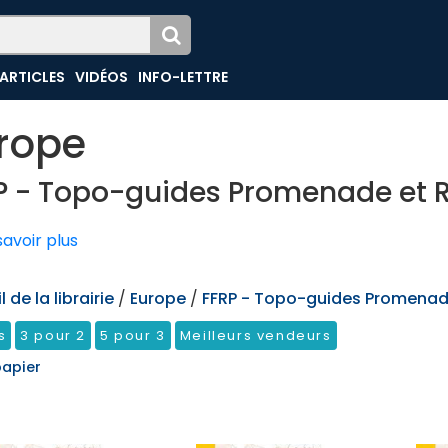
ARTICLES
VIDÉOS
INFO-LETTRE
rope
P - Topo-guides Promenade et
avoir plus
 de la librairie
/
Europe
/
FFRP - Topo-guides Promena
s
3 pour 2
5 pour 3
Meilleurs vendeurs
papier