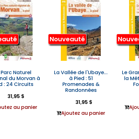
eauté
Nouveauté
Nouve
 Parc Naturel
La Vallée de l'Ubaye...
Le Gra
nal du Morvan à
à Pied : 51
la Mét
d : 24 Circuits
Promenades &
Fo
Randonnées
31,95 $
31,95 $
outez au panier
Ajo
Ajoutez au panier