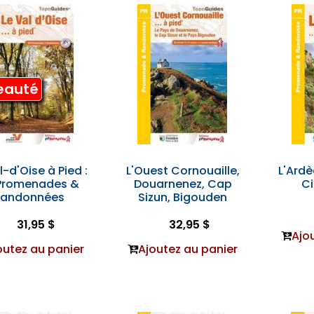
eauté
l-d'Oise à Pied :
L'Ouest Cornouaille,
L'Ardè
Promenades &
Douarnenez, Cap
Ci
Randonnées
Sizun, Bigouden
31,95 $
32,95 $
Ajo
outez au panier
Ajoutez au panier