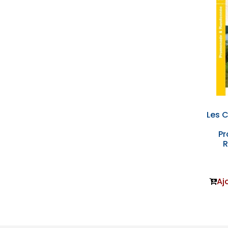
Les C
P
Aj