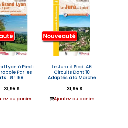
auté
Nouveauté
nd Lyon à Pied :
Le Jura à Pied: 46
ropole Par les
Circuits Dont 10
rts : Gr 169
Adaptés à la Marche
31,95 $
31,95 $
utez au panier
Ajoutez au panier