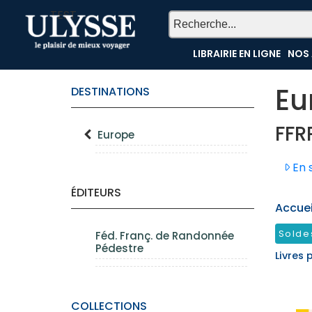
TEST
LIBRAIRIE EN LIGNE
NOS 
Eu
DESTINATIONS
FFR
Europe
En s
ÉDITEURS
Accueil
Solde
Féd. Franç. de Randonnée
Pédestre
Livres 
COLLECTIONS