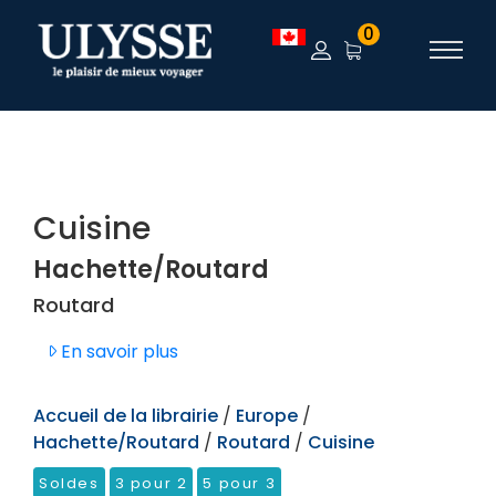
TEST
0
Cuisine
Hachette/Routard
Routard
En savoir plus
Accueil de la librairie
/
Europe
/
Hachette/Routard
/
Routard
/
Cuisine
Soldes
3 pour 2
5 pour 3