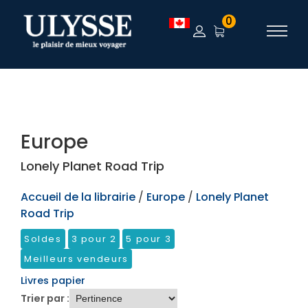
TEST
0
Europe
Lonely Planet Road Trip
Accueil de la librairie
/
Europe
/
Lonely Planet
Road Trip
Soldes
3 pour 2
5 pour 3
Meilleurs vendeurs
Livres papier
Trier par :