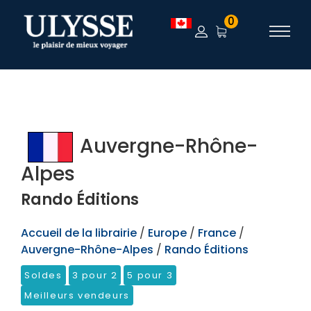
TEST
0
Auvergne-Rhône-
Alpes
Rando Éditions
Accueil de la librairie
/
Europe
/
France
/
Auvergne-Rhône-Alpes
/
Rando Éditions
Soldes
3 pour 2
5 pour 3
Meilleurs vendeurs