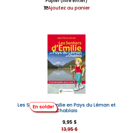
Papier (livre entier)
Ajoutez au panier
Les Sentiers d'Émilie en Pays du Léman et
En solde!
Chablais
9,95 $
13,95 $