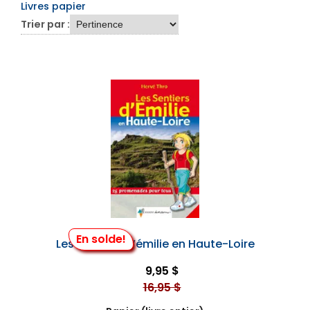
Livres papier
Trier par :
En solde!
Les Sentiers D’émilie en Haute-Loire
9,95 $
16,95 $