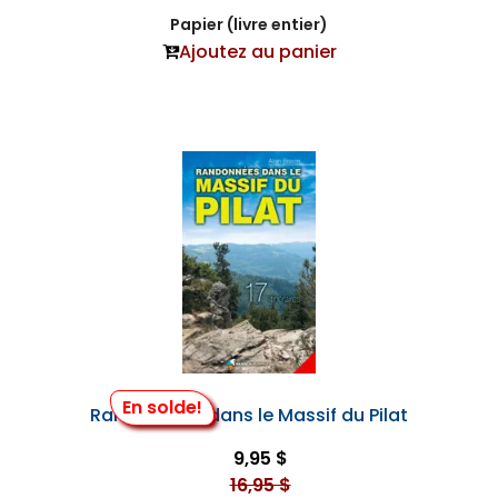
Papier (livre entier)
Ajoutez au panier
En solde!
Randonnées dans le Massif du Pilat
9,95 $
16,95 $