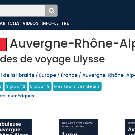
ARTICLES
VIDÉOS
INFO-LETTRE
Auvergne-Rhône-Al
des de voyage Ulysse
 de la librairie
/
Europe
/
France
/
Auvergne-Rhône-Alp
s
3 pour 2
5 pour 3
Meilleurs vendeurs
res numériques