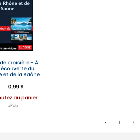
de croisière - À
découverte du
 et de la Saône
0,99 $
outez au panier
ePub
1