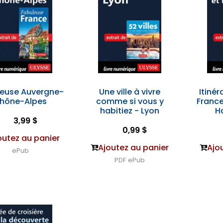
leuse Auvergne-
Une ville à vivre
Itinér
hône-Alpes
comme si vous y
France
habitiez - Lyon
H
3,99 $
0,99 $
outez au panier
Ajoutez au panier
Ajo
ePub
PDF
ePub