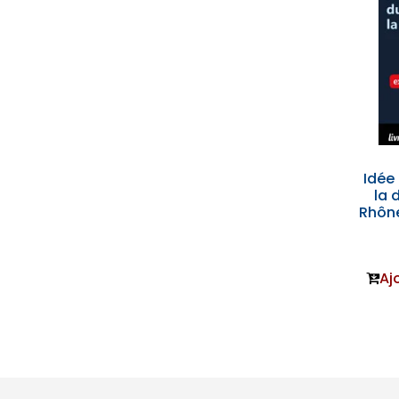
Idée 
la 
Rhône
Aj