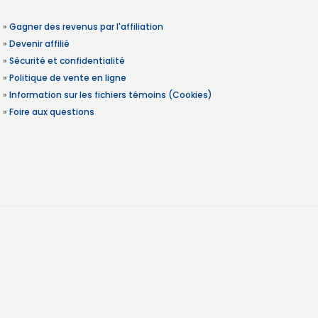
»
Gagner des revenus par l'affiliation
»
Devenir affilié
»
Sécurité et confidentialité
»
Politique de vente en ligne
»
Information sur les fichiers témoins (Cookies)
»
Foire aux questions