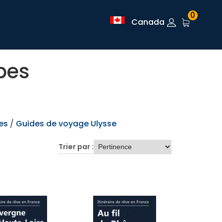
0
Canada
pes
es
/
Guides de voyage Ulysse
Trier par :