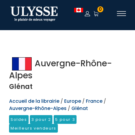
TEST
0
Auvergne-Rhône-
Alpes
Glénat
Accueil de la librairie
/
Europe
/
France
/
Auvergne-Rhône-Alpes
/
Glénat
Soldes
3 pour 2
5 pour 3
Meilleurs vendeurs