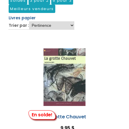
Soldes
3 pour 2
5 pour 3
Meilleurs vendeurs
Livres papier
Trier par :
En solde!
La Grotte Chauvet
9,95 $