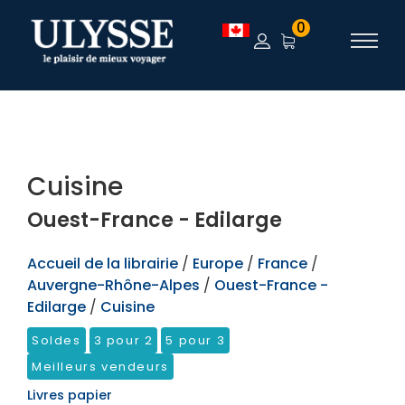
TEST
0
Cuisine
Ouest-France - Edilarge
Accueil de la librairie
/
Europe
/
France
/
Auvergne-Rhône-Alpes
/
Ouest-France -
Edilarge
/
Cuisine
Soldes
3 pour 2
5 pour 3
Meilleurs vendeurs
Livres papier