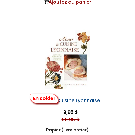
Ajoutez au panier
En solde!
Aimer la Cuisine Lyonnaise
9,95 $
26,95 $
Papier (livre entier)