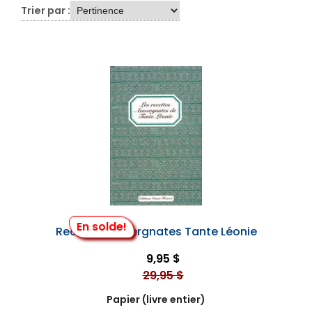
Trier par :
En solde!
Recettes Auvergnates Tante Léonie
9,95 $
29,95 $
Papier (livre entier)