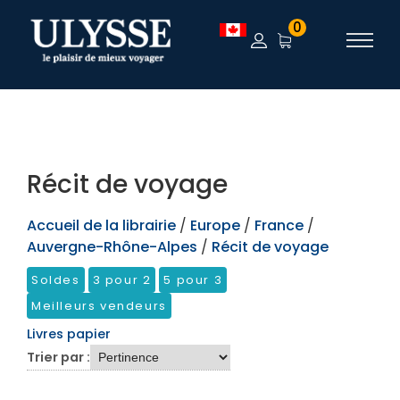
TEST
0
Récit de voyage
Accueil de la librairie
/
Europe
/
France
/
Auvergne-Rhône-Alpes
/
Récit de voyage
Soldes
3 pour 2
5 pour 3
Meilleurs vendeurs
Livres papier
Trier par :