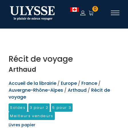
TEST
0
Récit de voyage
Arthaud
Accueil de la librairie
/
Europe
/
France
/
Auvergne-Rhône-Alpes
/
Arthaud
/
Récit de
voyage
Soldes
3 pour 2
5 pour 3
Meilleurs vendeurs
Livres papier